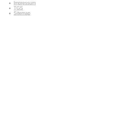
Impressum
TGS
Sitemap
template-joomspirit.com
Back to top