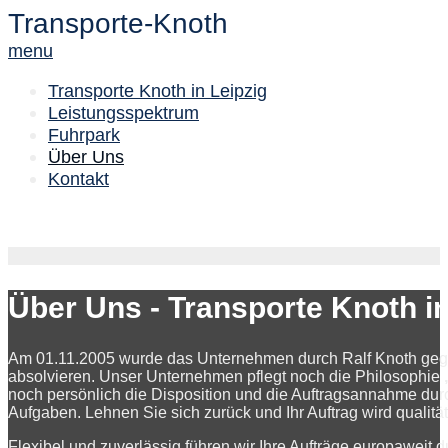
Transporte-Knoth
menu
Transporte Knoth in Leipzig
Leistungsspektrum
Fuhrpark
Über Uns
Kontakt
Über Uns - Transporte Knoth i
Am 01.11.2005 wurde das Unternehmen durch Ralf Knoth gegründ
absolvieren. Unser Unternehmen pflegt noch die Philosophie
noch persönlich die Disposition und die Auftragsannahme durc
Aufgaben. Lehnen Sie sich zurück und Ihr Auftrag wird qualitä
Flexibel und zuverlässig führen wir Ihre Aufträge europaweit d